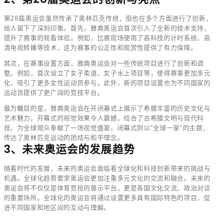
第28届奥运会虽然传承了奥林匹克传统，但也在多个方面进行了创新，
给人留下了深刻印象。首先，雅典奥运会首次引入了全新的技术支持，
提升了赛事的观看体验。例如，比赛现场使用了高科技的计时系统、高
清电视转播等技术，这为赛事的公正性和观赏性提供了有力保障。
其次，在赛事设置方面，雅典奥运会对一些传统项目进行了创新和调
整。例如，首次设立了女子柔道、女子水上项目等，使得赛事更加多元
化，吸引了更多女性运动员参与。此外，新的项目设置也为不同国家的
运动员提供了更广阔的竞技平台。
最为瞩目的是，雅典奥运会在开闭幕式上展示了希腊丰富的历史文化与
艺术魅力。开幕式的视觉效果令人震撼，结合了古希腊文明与现代科
技，为全球观众奉献了一场视觉盛宴。闭幕式则以“全球一家”的主题，
传达了奥林匹克运动的团结与和平理念。
3、未来奥运会的发展趋势
随着时代的发展，未来的奥运会面临着全球化和科技创新带来的挑战与
机遇。全球化趋势要求奥运会更加注重多元文化的交流和融合。未来的
奥运会将不仅仅是体育竞技的展示平台，更是各国文化交流、政治对话
的重要场所。全球化的奥运会将通过设置更多具有国际特色的项目，促
进不同国家和地区间的互动与理解。