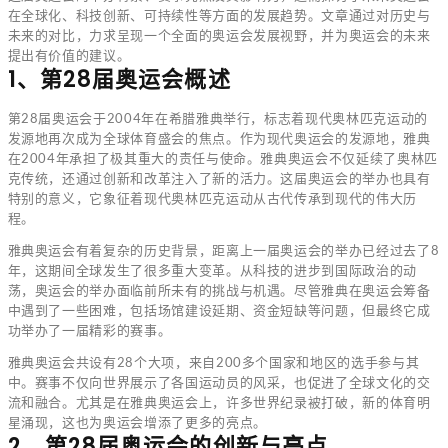
在全球化、科技创新、可持续性等方面的发展趋势。文章通过对历史与
未来的对比，力求呈现一个全面的奥运会发展视野，并为奥运会的未来
提出有价值的建议。
1、第28届奥运会概述
第28届奥运会于2004年在希腊雅典举行，标志着现代奥林匹克运动的
发源地再次成为全球体育盛会的焦点。作为现代奥运会的发源地，雅典
在2004年承担了极其重大的责任与使命。雅典奥运会不仅延续了奥林匹
克传统，还通过创新和改革注入了新的活力。这届奥运会的举办也具有
特别的意义，它象征着现代奥林匹克运动从古代传承到现代的伟大历
程。
雅典奥运会有着复杂的历史背景，距离上一届奥运会的举办已经过去了8
年，这期间全球发生了很多重大变革。从科技的进步到国际政治的动
荡，奥运会的举办面临前所未有的挑战与机遇。尽管雅典在奥运会筹备
中遇到了一些困难，包括场馆建设延期、资金短缺等问题，但最终它成
功举办了一届精彩的赛事。
雅典奥运会共设有28个大项，来自200多个国家和地区的选手参与其
中。赛事不仅向世界展示了各国运动员的风采，也促进了全球文化的交
流和融合。尤其是在雅典奥运会上，许多世界纪录被打破，新的体育明
星涌现，这也为奥运会增添了更多的亮点。
2、第28届奥运会的创新与亮点