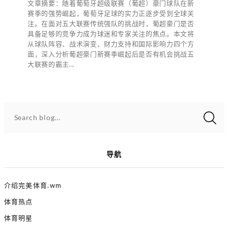
文章摘要：随着葡萄牙超级联赛（葡超）豪门球队在新
赛季的强势崛起，葡萄牙足球的实力正逐步受到全球关
注。在面对五大联赛传统强队的挑战时，葡超豪门是否
具备足够的竞争力成为球迷和专家关注的焦点。本文将
从球队阵容、战术演变、财力支持和国际影响力四个方
面，深入分析葡超豪门新赛季崛起后是否有机会挑战五
大联赛的霸主...
Search blog...
导航
介绍完美体育.wm
体育热点
体育明星